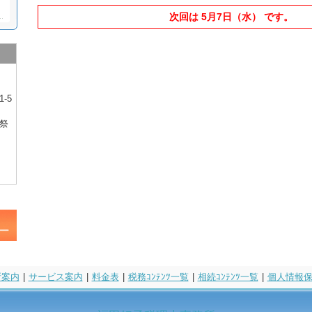
次回は 5月7日（水） です。
-5
祭
所案内
|
サービス案内
|
料金表
|
税務ｺﾝﾃﾝﾂ一覧
|
相続ｺﾝﾃﾝﾂ一覧
|
個人情報